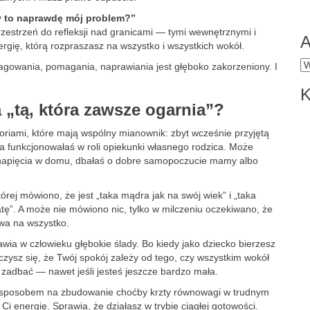
y to naprawdę mój problem?”
przestrzeń do refleksji nad granicami — tymi wewnętrznymi i
A
rgię, którą rozpraszasz na wszystko i wszystkich wokół.
A
agowania, pomagania, naprawiania jest głęboko zakorzeniony. I
K
a „tą, która zawsze ogarnia”?
oriami, które mają wspólny mianownik: zbyt wcześnie przyjętą
a funkcjonowałaś w roli opiekunki własnego rodzica. Może
ić napięcia w domu, dbałaś o dobre samopoczucie mamy albo
órej mówiono, że jest „taka mądra jak na swój wiek” i „taka
tę”. A może nie mówiono nic, tylko w milczeniu oczekiwano, że
owa na wszystko.
tawia w człowieku głębokie ślady. Bo kiedy jako dziecko bierzesz
zysz się, że Twój spokój zależy od tego, czy wszystkim wokół
 zadbać — nawet jeśli jesteś jeszcze bardzo mała.
im sposobem na zbudowanie choćby krzty równowagi w trudnym
Ci energię. Sprawia, że działasz w trybie ciągłej gotowości.