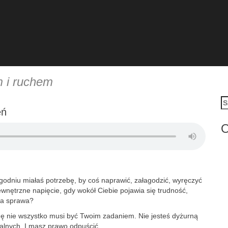
m i ruchem
Sz
eń
O
tygodniu miałaś potrzebę, by coś naprawić, załagodzić, wyręczyć
nętrzne napięcie, gdy wokół Ciebie pojawia się trudność,
oja sprawa?
ę nie wszystko musi być Twoim zadaniem. Nie jesteś dyżurną
jalnych. I masz prawo odpuścić.