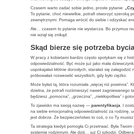
Czasem warto zadać sobie jedno, proste pytanie:
„Cz
To pytanie, choć niewielkie, potrafi otworzyć szeroką 
zewnętrznymi. Pomaga wrócić do siebie i odzyskać ene
Ale… czasem to pytanie nie wystarcza. Bo przymus re
nie wziął się znikąd.
Skąd bierze się potrzeba byci
W pracy z kobietami bardzo często spotykam się z hist
odpowiedzialność. Być może już jako mała dziewczynk
uspokajałaś kłótnie dorosłych, starałaś się załagodz
próbowałaś rozweselić wszystkich, gdy było ciężko.
Może byłaś tą, która rozumiała „więcej niż powinna”. Kt
dzielna, że potrafi rozśmieszyć nawet zagniewanego ta
będziesz „pomocna”, „grzeczna”, „niekłopotliwa” i got
To zjawisko ma swoją nazwę —
parentyfikacja
. I zos
na siebie emocjonalną odpowiedzialność za rodzinę, uc
jest dobrze. Że bezpieczeństwo to coś, o co Ty musisz
Ta strategia kiedyś pomogła Ci przetrwać. Była Two
systemie rodzinnym. Ale dziś… już Ci szkodzi. Odbiera 