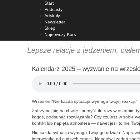
Start
Podcasty
Artykuły
Newsletter
Sklep
Psycholog o diecie
Najnowszy Kurs
Lepsze relacje z jedzeniem, ciałe
Kalendarz 2025 – wyzwanie na wrzesi
Wrzesień “Nie każda sytuacja wymaga twojej reakcji.”
Zatrzymaj się na chwilę i pomyśl: ile razy w ostatnim 
kogoś, podsunąć rozwiązanie? Czy czujesz w sobie wew
konflikt lub napięta atmosfera — nawet jeśli to nie Tw
Nie każda sytuacja wymaga Twojego udziału. Naprawd
interwentką od cudzych emocji, kłopotów i zadań spec