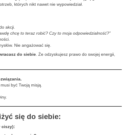
trzeb, których nikt nawet nie wypowiedział.
o akcji.
awdę chcę to teraz robić? Czy to moja odpowiedzialność?”
ności.
ysłów. Nie angażować się.
wracasz do siebie
. Że odzyskujesz prawo do swojej energii,
ozwiązania.
 musi być Twoją misją.
iny.
iżyć się do siebie:
 ciszy):