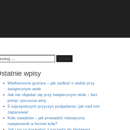
ukaj:
statnie wpisy
Wielkanocne granice – jak zadbać o siebie przy
świątecznym stole
Jak nie objadać się przy świątecznym stole – bez
presji i poczucia winy
5 najczęstszych przyczyn podjadania i jak nad nim
zapanować
Koło nawyków – jak prowadzić miesięczny
nawykownik w formie koła?
Jak i po co korzystać z narzędzi do śledzenia