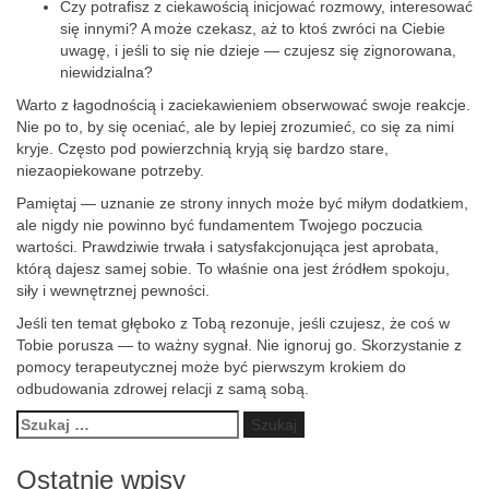
Czy potrafisz z ciekawością inicjować rozmowy, interesować
się innymi? A może czekasz, aż to ktoś zwróci na Ciebie
uwagę, i jeśli to się nie dzieje — czujesz się zignorowana,
niewidzialna?
Warto z łagodnością i zaciekawieniem obserwować swoje reakcje.
Nie po to, by się oceniać, ale by lepiej zrozumieć, co się za nimi
kryje. Często pod powierzchnią kryją się bardzo stare,
niezaopiekowane potrzeby.
Pamiętaj — uznanie ze strony innych może być miłym dodatkiem,
ale nigdy nie powinno być fundamentem Twojego poczucia
wartości. Prawdziwie trwała i satysfakcjonująca jest aprobata,
którą dajesz samej sobie. To właśnie ona jest źródłem spokoju,
siły i wewnętrznej pewności.
Jeśli ten temat głęboko z Tobą rezonuje, jeśli czujesz, że coś w
Tobie porusza — to ważny sygnał. Nie ignoruj go. Skorzystanie z
pomocy terapeutycznej może być pierwszym krokiem do
odbudowania zdrowej relacji z samą sobą.
Szukaj:
Ostatnie wpisy