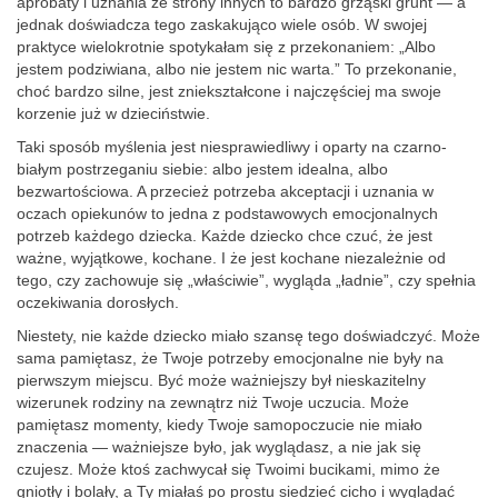
aprobaty i uznania ze strony innych to bardzo grząski grunt — a
jednak doświadcza tego zaskakująco wiele osób. W swojej
praktyce wielokrotnie spotykałam się z przekonaniem: „Albo
jestem podziwiana, albo nie jestem nic warta.” To przekonanie,
choć bardzo silne, jest zniekształcone i najczęściej ma swoje
korzenie już w dzieciństwie.
Taki sposób myślenia jest niesprawiedliwy i oparty na czarno-
białym postrzeganiu siebie: albo jestem idealna, albo
bezwartościowa. A przecież potrzeba akceptacji i uznania w
oczach opiekunów to jedna z podstawowych emocjonalnych
potrzeb każdego dziecka. Każde dziecko chce czuć, że jest
ważne, wyjątkowe, kochane. I że jest kochane niezależnie od
tego, czy zachowuje się „właściwie”, wygląda „ładnie”, czy spełnia
oczekiwania dorosłych.
Niestety, nie każde dziecko miało szansę tego doświadczyć. Może
sama pamiętasz, że Twoje potrzeby emocjonalne nie były na
pierwszym miejscu. Być może ważniejszy był nieskazitelny
wizerunek rodziny na zewnątrz niż Twoje uczucia. Może
pamiętasz momenty, kiedy Twoje samopoczucie nie miało
znaczenia — ważniejsze było, jak wyglądasz, a nie jak się
czujesz. Może ktoś zachwycał się Twoimi bucikami, mimo że
gniotły i bolały, a Ty miałaś po prostu siedzieć cicho i wyglądać