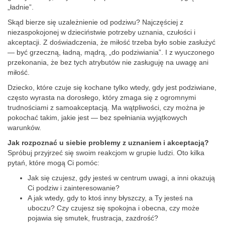
„ładnie”.
Skąd bierze się uzależnienie od podziwu? Najczęściej z
niezaspokojonej w dzieciństwie potrzeby uznania, czułości i
akceptacji. Z doświadczenia, że miłość trzeba było sobie zasłużyć
— być grzeczną, ładną, mądrą, „do podziwiania”. I z wyuczonego
przekonania, że bez tych atrybutów nie zasługuję na uwagę ani
miłość.
Dziecko, które czuje się kochane tylko wtedy, gdy jest podziwiane,
często wyrasta na dorosłego, który zmaga się z ogromnymi
trudnościami z samoakceptacją. Ma wątpliwości, czy można je
pokochać takim, jakie jest — bez spełniania wyjątkowych
warunków.
Jak rozpoznać u siebie problemy z uznaniem i akceptacją?
Spróbuj przyjrzeć się swoim reakcjom w grupie ludzi. Oto kilka
pytań, które mogą Ci pomóc:
Jak się czujesz, gdy jesteś w centrum uwagi, a inni okazują
Ci podziw i zainteresowanie?
A jak wtedy, gdy to ktoś inny błyszczy, a Ty jesteś na
uboczu? Czy czujesz się spokojna i obecna, czy może
pojawia się smutek, frustracja, zazdrość?