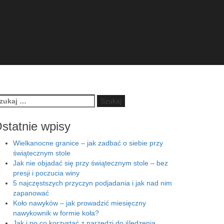
ukaj:
statnie wpisy
Wielkanocne granice – jak zadbać o siebie przy
świątecznym stole
Jak nie objadać się przy świątecznym stole – bez
presji i poczucia winy
5 najczęstszych przyczyn podjadania i jak nad nim
zapanować
Koło nawyków – jak prowadzić miesięczny
nawykownik w formie koła?
Jak i po co korzystać z narzędzi do śledzenia