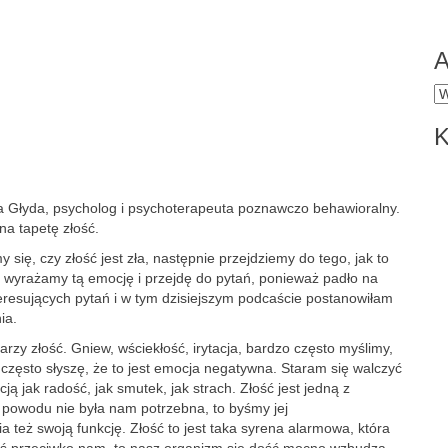
A
A
K
gata Głyda, psycholog i psychoterapeuta poznawczo behawioralny.
 na tapetę złość.
się, czy złość jest zła, następnie przejdziemy do tego, jak to
ób wyrażamy tą emocję i przejdę do pytań, ponieważ padło na
eresujących pytań i w tym dzisiejszym podcaście postanowiłam
ia.
rzy złość. Gniew, wściekłość, irytacja, bardzo często myślimy,
 często słyszę, że to jest emocja negatywna. Staram się walczyć
 jak radość, jak smutek, jak strach. Złość jest jedną z
powodu nie była nam potrzebna, to byśmy jej
ia też swoją funkcję. Złość to jest taka syrena alarmowa, która