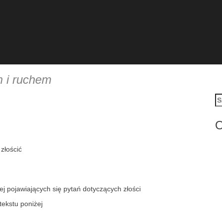
m i ruchem
Sz
O
złościć
j pojawiających się pytań dotyczących złości
tekstu poniżej