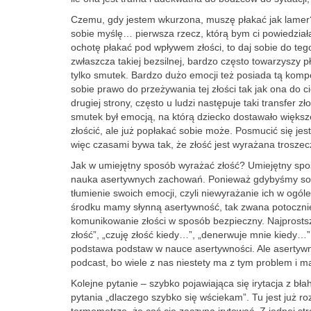
Czemu, gdy jestem wkurzona, muszę płakać jak lamer? T
sobie myślę… pierwsza rzecz, którą bym ci powiedziała
ochotę płakać pod wpływem złości, to daj sobie do teg
zwłaszcza takiej bezsilnej, bardzo często towarzyszy p
tylko smutek. Bardzo dużo emocji też posiada tą kompo
sobie prawo do przeżywania tej złości tak jak ona do c
drugiej strony, często u ludzi następuje taki transfer z
smutek był emocją, na którą dziecko dostawało większ
złościć, ale już popłakać sobie może. Posmucić się jest
więc czasami bywa tak, że złość jest wyrażana troszec
Jak w umiejętny sposób wyrażać złość? Umiejętny sposó
nauka asertywnych zachowań. Ponieważ gdybyśmy sobie
tłumienie swoich emocji, czyli niewyrażanie ich w ogó
środku mamy słynną asertywność, tak zwana potoczni
komunikowanie złości w sposób bezpieczny. Najprosts
złość”, „czuję złość kiedy…”, „denerwuje mnie kiedy…”
podstawa podstaw w nauce asertywności. Ale asertyw
podcast, bo wiele z nas niestety ma z tym problem i 
Kolejne pytanie – szybko pojawiająca się irytacja z b
pytania „dlaczego szybko się wściekam”. Tu jest już ro