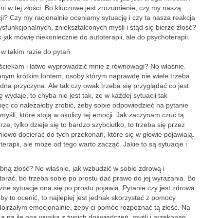
ieni w tej złości. Bo kluczowe jest zrozumienie, czy my naszą
i? Czy my racjonalnie oceniamy sytuację i czy ta nasza reakcja
funkcjonalnych, zniekształconych myśli i stąd się bierze złość?
 jak mówię niekoniecznie do autoterapii, ale do psychoterapii.
 w takim razie do pytań.
 wściekam i łatwo wyprowadzić mnie z równowagi? No właśnie.
wanym krótkim lontem, osoby którym naprawdę nie wiele trzeba
na przyczyna. Ale tak czy owak trzeba się przyglądać co jest
wydaje, to chyba nie jest tak, że w każdej sytuacji tak
ięc co należałoby zrobić, żeby sobie odpowiedzieć na pytanie
śli, które stoją w okolicy tej emocji. Jak zaczynam czuć tą
e, tylko dzieje się to bardzo szybciutko, to trzeba się przez
iowo docierać do tych przekonań, które się w głowie pojawiają.
erapii, ale może od tego warto zacząć. Jakie to są sytuacje i
ebną złość? No właśnie, jak wzbudzić w sobie zdrową i
tarać, bo trzeba sobie po prostu dać prawo do jej wyrażania. Bo
żne sytuacje ona się po prostu pojawia. Pytanie czy jest zdrowa
by to ocenić, to najlepiej jest jednak skorzystać z pomocy
 dojrzałym emocjonalnie, żeby ci pomóc rozpoznać tą złość. Na
, a na ile ona wynika z twoich doświadczeń, myśli i przekonań.