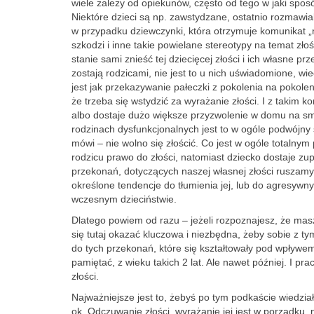
wiele zależy od opiekunów, często od tego w jaki sposó
Niektóre dzieci są np. zawstydzane, ostatnio rozmawial
w przypadku dziewczynki, która otrzymuje komunikat „no 
szkodzi i inne takie powielane stereotypy na temat zło
stanie sami znieść tej dziecięcej złości i ich własne p
zostają rodzicami, nie jest to u nich uświadomione, w
jest jak przekazywanie pałeczki z pokolenia na pokole
że trzeba się wstydzić za wyrażanie złości. I z takim k
albo dostaje dużo większe przyzwolenie w domu na smu
rodzinach dysfunkcjonalnych jest to w ogóle podwójny 
mówi – nie wolno się złościć. Co jest w ogóle totalny
rodzicu prawo do złości, natomiast dziecko dostaje z
przekonań, dotyczących naszej własnej złości ruszamy 
określone tendencje do tłumienia jej, lub do agresyw
wczesnym dzieciństwie.
Dlatego powiem od razu – jeżeli rozpoznajesz, że mas
się tutaj okazać kluczowa i niezbędna, żeby sobie z ty
do tych przekonań, które się kształtowały pod wpływe
pamiętać, z wieku takich 2 lat. Ale nawet później. I 
złości.
Najważniejsze jest to, żebyś po tym podkaście wiedział
ok. Odczuwanie złości, wyrażanie jej jest w porządku, na