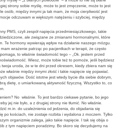
rony myślę – „z błahych powodów” – a może to nie są błahe
iej strony sobie myślę, może to jest zmęczenie, może to jest
le osób, między innymi ja tak mam, że moja cierpliwość jest
emocje odczuwam w większym natężeniu i szybciej, między
ynny PMS, czyli zespół napięcia przedmiesiączkowego, takie
 dziedziczone, ale związane ze zmianami hormonalnymi, które
em. Te hormony wywierają wpływ na działanie naszego mózgu.
e mam wrażenie patrząc po pacjentkach w terapii, że często
zo pomaga, to właśnie świadomość tego – „Ok. jestem przed
moświadomość. Wiesz, może tobie też to pomoże, jeśli będziesz
a twoja uroda, że w te dni przed okresem, kiedy zbiera nam się
e właśnie między innymi złość i takie napięcie się pojawiać.
żnych objawów. Dość istotne jest wtedy bycie dla siebie dobrym,
brą dietę, o umiarkowaną aktywność fizyczną. Wszystko to, co
en.
edzeniem? No właśnie. To jest bardzo ciekawe pytanie, bo jego
eby jej nie było, a z drugiej strony nie tłumić. No właśnie.
dzić m.in. do uzależnienia od jedzenia, do objadania się
ę po kościach, nie zostaje rozbita i wydalona z moczem. Tylko
ym organizmie zalega, jako takie napięcie. I tak się obija o
sób z tym napięciem poradzimy. Bo skoro się decydujemy na