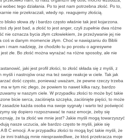
 coś przeciwko nam, to nasz organizm się dość mocno wzbudza,
ni wobec tego działania. Po to jest nam potrzebna złość. Po to,
karnie nie przekraczali, wtedy np. reagujemy złością.
blisko słowa zły i bardzo często właśnie tak jest kojarzona.
oś zły jest bad, a złość to jest anger, czyli zupełnie dwa różne
ść nie oznacza bycia złym człowiekiem, że przeżywanie jej nie
ę na coś w danym momencie złym. Choć w nawiązaniu do Biblii
zam i mam nadzieję, że chodziło tu po prostu o agresywne
est złe. Bo złość można wyrażać na różne sposoby, ale nie
anowić, jaki jest profil złości, to złość składa się z myśli, z
li i nastrojów oraz ma też swoje reakcje w ciele. Tak jak
tarzać dość często, ponieważ uważam, że pewne rzeczy trzeba
e ma w tym nic złego, że powiem to nawet kilka razy, bardzo
zuwamy w naszym ciele. W przypadku złości to może być takie
zone bicie serca, zaciśnięta szczęka, zaciśnięte pięści, to może
. W zasadzie każda osoba ma swoje sygnały i warto też poświęcić
czymy się dopiero rozpoznawać te nasz emocje, żeby się
poznaję, że ta złość we mnie jest? Jakie myśli mogą towarzyszyć
ją nasze uczucia, ale bardzo często te myśli, jakie się
 B C emocji. A w przypadku złości to mogą być takie myśli, że
 że inni traktują mnie niesprawiedliwe, że ktoś przekracza moje