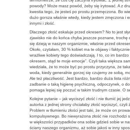
termometrze, że coś cię zaczyna irytować. Z jednej st
powody? Może masz powód, żeby się irytować. A z drug
kwestia tego, że jesteś po prostu przemęczona. Bo wie
dużo gorsza właśnie wtedy, kiedy jestem zmęczona i 
innymi i złość.
Dlaczego złość eskaluje przed okresem? No to jest sł
zjawisko nie do końca chyba jeszcze poznane, trochę
się dzieją w naszym organizmie, właśnie przed okres
Około, czytałam, 30 % kobiet ma te objawy i faktyczni
wrażliwe kobiety tego doświadczają. I to, co im bard
okresem, stąd te moje emocje”. Czyli taka większa sa
wiedziała, że to może być po prostu przyczyna, że tak
woda, kiedy generalnie gorzej się czujemy ze sobą, moż
Ale też płaczliwość. Jest bardzo, bardzo duża lista ró
zadbanie o taką higienę psychiczną, odpoczynek, o do
pomaga lepiej się poczuć w takim trudnym czasie. O s
Kolejne pytanie – jak wyciszyć złość i nie tłumić jej j
autorka z jednej strony chciałaby złość wyciszyć, czyli ż
Problem w tłumieniu złości jest taki, że może on prowa
kompulsywnego. Bo niewyrażona złość nie rozchodzi si
w większości przypadków ona sobie gdzieś sobie w nasz
ściany naszego organizmu, aż sobie jakoś w inny spo