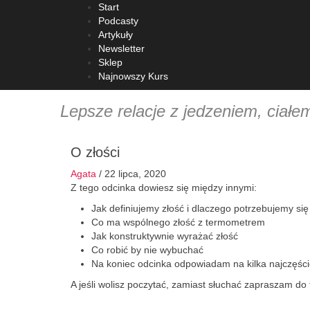
Start
Podcasty
Artykuły
Newsletter
Sklep
Psycholog o diecie
Najnowszy Kurs
Lepsze relacje z jedzeniem, ciałe
O złości
Agata
/
22 lipca, 2020
Z tego odcinka dowiesz się między innymi:
Jak definiujemy złość i dlaczego potrzebujemy się 
Co ma wspólnego złość z termometrem
Jak konstruktywnie wyrażać złość
Co robić by nie wybuchać
Na koniec odcinka odpowiadam na kilka najczęście
A jeśli wolisz poczytać, zamiast słuchać zapraszam do 