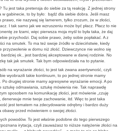
u jest taka pretensja do siebie za tą reakcję. Z jednej strony
 w gabinecie, to by było: bądź dla siebie dobra. Jeśli masz
o prawo, nie nazywaj się lamerem, tylko zrozum, że w złości,
łacz. I tak samo jak we wzruszeniu może być płacz. Płacz to nie
nentę ze łzami, więc pierwsza moja myśl to była taka, że daj
iebie przychodzi. Daj sobie prawo, żeby sobie popłakać. A z
łości na smutek. To ma też swoje źródło w dzieciństwie, kiedy
e przyzwolenie w domu niż złość. Dziewczynce nie wolno się
 bardziej ok., jest bardziej akceptowane w danej rodzinie. No
zkę tak jak smutek. Tak bym odpowiedziała na to pytanie.
b na wyrażanie złości, to jest tak zwana asertywność, czyli
 wyobrazili takie kontinuum, to po jednej stronie mamy
le. Po drugiej stronie mamy agresywne wyrażanie emocji. A po
e sztukę odmawiania, sztukę mówienia nie. Tak naprawdę
zym sposobem na komunikację złości, jest mówienie „czuję
, denerwuje mnie twoje zachowanie, itd. Więc to jest taka
ność jest tematem na zdecydowanie odrębny i bardzo duży
ma obawy przed mówieniem o swojej złości.
łahych powodów. To jest właśnie podobne do tego pierwszego
zpoznana irytacja, czyli zauważasz to niższe natężenie złości na