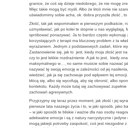
granice, że coś się dzieje niedobrego, że nie mogę zrea
Więc takie mogą być myśli. Albo że ktoś mnie nie szanu
uświadomimy sobie acha, ok. dobra przyszła złość , to 
Złość, tak jak wspominałam w pierwszym podkaście, ro
uzmysławiać, jak po kolei te stopnie u nas wyglądają.
spróbować ponazywać. Ja to bardzo często wykonuję z p
korzystających z terapii ma kluczowy problem z ta wła
wyrażaniem. Jednym z podstawowych zadań, które wyko
Zastanowienie się, jak to jest, kiedy moja złość jest n
czy to jest lekkie rozdrażnienie. A jak to jest, kiedy on
maksymalnego w…, no same musicie sobie nazwać jak t
nazywać tę swoją emocję w zależności od jej nasilenia, 
wiedzieć, jak ja się zachowuje pod wpływem tej emocji
kłócą się, albo się wycofują, aby się obronić, albo opo
kontekstu. Każdy może tutaj się zachowywać zupełnie 
zachowań agresywnych.
Przyjrzyjmy się teraz przez moment, jak złość i jej wyr
pierwsze lata naszego życia i to, w jaki sposób, jako b
– w jaki sposób te bliskie i ważne dla nas osoby reag
adekwatne emocje i są z natury narcystyczne i jedyne 
mogą jakiejś potrzeby zaspokoić, coś jest niezgodne z 