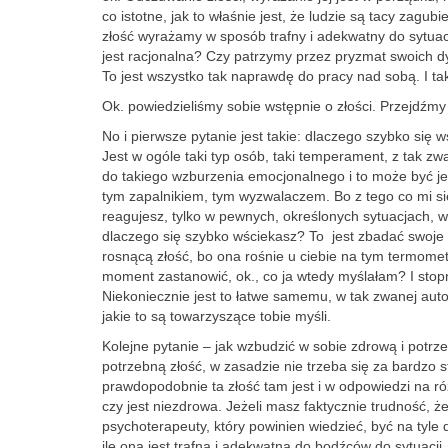
co istotne, jak to właśnie jest, że ludzie są tacy zagub
złość wyrażamy w sposób trafny i adekwatny do sytuacj
jest racjonalna? Czy patrzymy przez pryzmat swoich dys
To jest wszystko tak naprawdę do pracy nad sobą. I tak
Ok. powiedzieliśmy sobie wstępnie o złości. Przejdźmy
No i pierwsze pytanie jest takie: dlaczego szybko się
Jest w ogóle taki typ osób, taki temperament, z tak z
do takiego wzburzenia emocjonalnego i to może być jed
tym zapalnikiem, tym wyzwalaczem. Bo z tego co mi się 
reagujesz, tylko w pewnych, określonych sytuacjach, w
dlaczego się szybko wściekasz? To jest zbadać swoje my
rosnącą złość, bo ona rośnie u ciebie na tym termometrz
moment zastanowić, ok., co ja wtedy myślałam? I stopn
Niekoniecznie jest to łatwe samemu, w tak zwanej autot
jakie to są towarzyszące tobie myśli.
Kolejne pytanie – jak wzbudzić w sobie zdrową i potrz
potrzebną złość, w zasadzie nie trzeba się za bardzo s
prawdopodobnie ta złość tam jest i w odpowiedzi na ró
czy jest niezdrowa. Jeżeli masz faktycznie trudność, że
psychoterapeuty, który powinien wiedzieć, być na tyle
ile ona jest trafna i adekwatna do bodźców do sytuacji