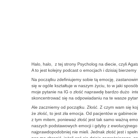
Halo, halo, z tej strony Psycholog na diecie, czyli A
A to jest kolejny podcast o emocjach i dzisiaj bierzemy
Na początku zdefiniujemy sobie tą emocję, zastanowimy 
się w ogóle kształtuje w naszym życiu, to w jaki spos
moje pytanie na IG o złość naprawdę bardzo dużo int
skoncentrować się na odpowiadaniu na te wasze pytan
Ale zaczniemy od początku. Złość. Z czym wam się koja
że złość, to jest zła emocja. Od pacjentów w gabinecie
z tym mitem, ponieważ złość jest tak samo ważną emocją
naszych podstawowych emocji i gdyby z ewolucyjnego 
najprawdopodobniej nie mieli. Jednak złość jest i spełn