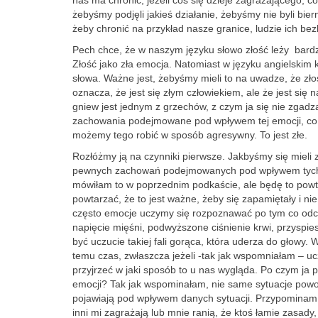
nas ma chronić, jeżeli coś się dzieje zagrażającego,
żebyśmy podjęli jakieś działanie, żebyśmy nie byli bier
żeby chronić na przykład nasze granice, ludzie ich bez
Pech chce, że w naszym języku słowo złość leży bardzo 
Złość jako zła emocja. Natomiast w języku angielskim kt
słowa. Ważne jest, żebyśmy mieli to na uwadze, że zło
oznacza, że jest się złym człowiekiem, ale że jest si
gniew jest jednym z grzechów, z czym ja się nie zgad
zachowania podejmowane pod wpływem tej emocji, co j
możemy tego robić w sposób agresywny. To jest złe.
Rozłóżmy ją na czynniki pierwsze. Jakbyśmy się mieli zast
pewnych zachowań podejmowanych pod wpływem tych myś
mówiłam to w poprzednim podkaście, ale będę to pow
powtarzać, że to jest ważne, żeby się zapamiętały i ni
często emocje uczymy się rozpoznawać po tym co odc
napięcie mięśni, podwyższone ciśnienie krwi, przyspies
być uczucie takiej fali gorąca, która uderza do głowy
temu czas, zwłaszcza jeżeli -tak jak wspomniałam – u
przyjrzeć w jaki sposób to u nas wygląda. Po czym ja 
emocji? Tak jak wspominałam, nie same sytuacje powodu
pojawiają pod wpływem danych sytuacji. Przypominam A
inni mi zagrażają lub mnie ranią, że ktoś łamie zasady,