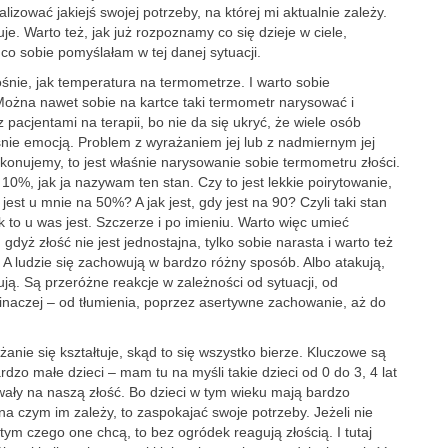
lizować jakiejś swojej potrzeby, na której mi aktualnie zależy.
je. Warto też, jak już rozpoznamy co się dzieje w ciele,
co sobie pomyślałam w tej danej sytuacji.
śnie, jak temperatura na termometrze. I warto sobie
 Można nawet sobie na kartce taki termometr narysować i
acjentami na terapii, bo nie da się ukryć, że wiele osób
śnie emocją. Problem z wyrażaniem jej lub z nadmiernym jej
nujemy, to jest właśnie narysowanie sobie termometru złości.
a 10%, jak ja nazywam ten stan. Czy to jest lekkie poirytowanie,
a jest u mnie na 50%? A jak jest, gdy jest na 90? Czyli taki stan
o u was jest. Szczerze i po imieniu. Warto więc umieć
gdyż złość nie jest jednostajna, tylko sobie narasta i warto też
. A ludzie się zachowują w bardzo różny sposób. Albo atakują,
rują. Są przeróżne reakcje w zależności od sytuacji, od
inaczej – od tłumienia, poprzez asertywne zachowanie, aż do
ażanie się kształtuje, skąd to się wszystko bierze. Kluczowe są
ardzo małe dzieci – mam tu na myśli takie dzieci od 0 do 3, 4 lat
owały na naszą złość. Bo dzieci w tym wieku mają bardzo
na czym im zależy, to zaspokajać swoje potrzeby. Jeżeli nie
tym czego one chcą, to bez ogródek reagują złością. I tutaj