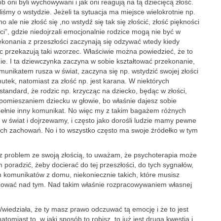
b oni byli wychowywani i jak oni reagują na tą dziecięcą złość.
iśmy o wstydzie. Jeżeli ta sytuacja ma miejsce wielokrotnie np.
ale nie złość się ,no wstydź się tak się złościć, złość piękności
ści”, gdzie niedojrzali emocjonalnie rodzice mogą nie być w
rzekonania z przeszłości zaczynają się odzywać wtedy kiedy
iec przekazują taki wzorzec. Właściwie można powiedzieć, że to
nie. I ta dziewczynka zaczyna w sobie kształtować przekonanie,
omunikatem rusza w świat, zaczyna się np. wstydzić swojej złości
tek, natomiast za złość np. jest karana. W niektórych
standard, że rodzic np. krzycząc na dziecko, będąc w złości,
m pomieszaniem dziecku w głowie, bo właśnie dajesz sobie
upełnie inny komunikat. No więc my z takim bagażem różnych
w świat i dojrzewamy, i często jako dorośli ludzie mamy pewne
nych zachowań. No i to wszystko często ma swoje źródełko w tym
z problem ze swoją złością, to uważam, że psychoterapia może
m poradzić, żeby docierać do tej przeszłości, do tych sygnałów,
m komunikatów z domu, niekoniecznie takich, które musisz
pracować nad tym. Nad takim właśnie rozpracowywaniem własnej
/wiedziała, że ty masz prawo odczuwać tą emocję i że to jest
tomiast to, w jaki sposób to robisz, to już jest druga kwestia i